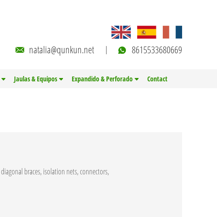
natalia@qunkun.net
8615533680669
Jaulas & Equipos
Expandido & Perforado
Contact
diagonal braces, isolation nets, connectors,