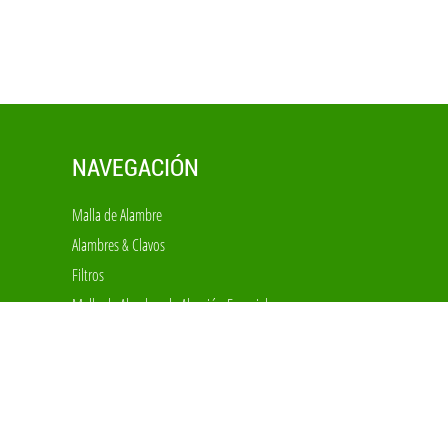
NAVEGACIÓN
Malla de Alambre
Alambres & Clavos
Filtros
Malla de Alambre de Aleación Especial
Malla Decorativa
Cercas
Jaulas & Equipos
Expandido & Perforado