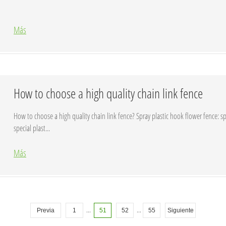
Más
How to choose a high quality chain link fence
How to choose a high quality chain link fence? Spray plastic hook flower fence: sp
special plast...
Más
...
...
Previa
1
51
52
55
Siguiente