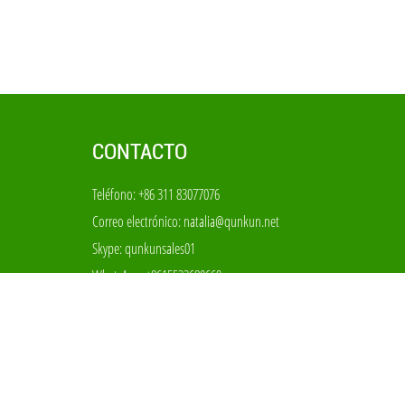
CONTACTO
Teléfono: +86 311 83077076
Correo electrónico:
natalia@qunkun.net
Skype:
qunkunsales01
WhatsApp:
+8615533680669
Añadir: No 69-70, el parque industrial de filtros del
condado de Anping, Hebei China